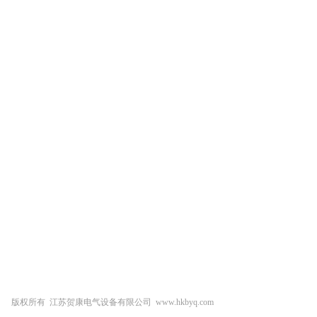
干式变压器
美式箱变
欧式箱变
油浸式变压器
版权所有 江苏贺康电气设备有限公司 www.hkbyq.com