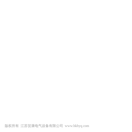
干式变压器
美式箱变
欧式箱变
油浸式变压器
版权所有 江苏贺康电气设备有限公司 www.hkbyq.com